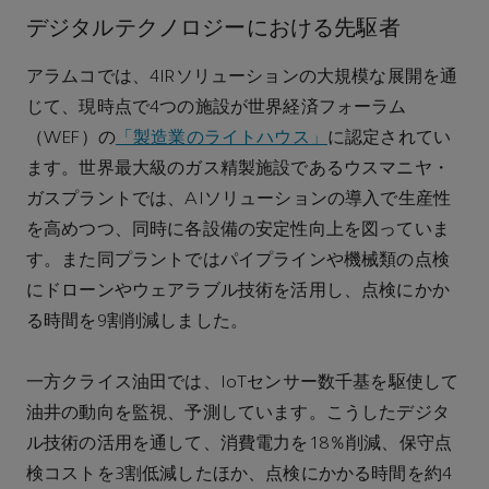
デジタルテクノロジーにおける先駆者
アラムコでは、4IRソリューションの大規模な展開を通
じて、現時点で4つの施設が世界経済フォーラム
（WEF）の
「製造業のライトハウス」
に認定されてい
ます。世界最大級のガス精製施設であるウスマニヤ・
ガスプラントでは、AIソリューションの導入で生産性
を高めつつ、同時に各設備の安定性向上を図っていま
す。また同プラントではパイプラインや機械類の点検
にドローンやウェアラブル技術を活用し、点検にかか
る時間を9割削減しました。
一方クライス油田では、IoTセンサー数千基を駆使して
油井の動向を監視、予測しています。こうしたデジタ
ル技術の活用を通して、消費電力を18％削減、保守点
検コストを3割低減したほか、点検にかかる時間を約4