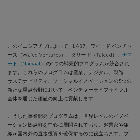
このイニシアチブによって、
LAB7
、
ワイード ベンチャ
ーズ（Wa’ed Ventures）、タリード（Taleed）、
ナマ
ート（
Namaat
）
の
4
つの補完的プログラムが統合され
ます。これらのプログラムは産業、デジタル、製造、
サステナビリティ、ソーシャルイノベーションの
5
つの
新たな重点分野において、ベンチャーライフサイクル
全体を通じた価値の向上に貢献します。
こうした事業開発プログラムは、世界レベルのイノベ
ーション拠点群を中心に展開されており、起業家や組
織が国内外の直接投資を確保するのに役立ちます。プ