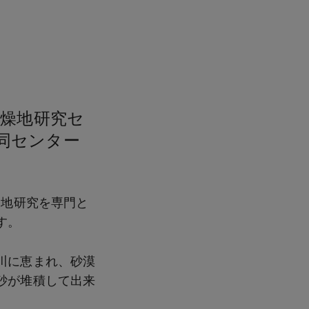
乾燥地研究セ
、同センター
燥地研究を専門と
す。
川に恵まれ、砂漠
砂が堆積して出来