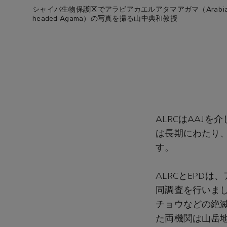
シャイバ生物保護区でアラビアカエルアタマアガマ（Arabian 
headed Agama）の写真を撮る山中典和教授
ALRCはAAJ
は長期にわたり
す。
ALRCとEPDは、
同調査を行いま
チョウなどの絶
た両機関は山岳地