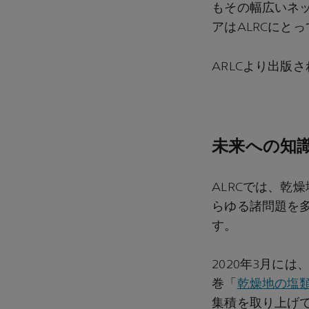
もその幅広いネ
アはALRCにと
ARLCより出版
未来への知
ALRCでは、乾
らゆる諸問題を
す。
2020年3月に
巻「
乾燥地の塩
集積を取り上げ