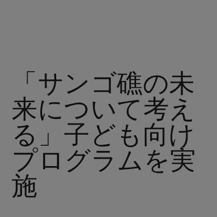
「サンゴ礁の未
来について考え
る」子ども向け
プログラムを実
施