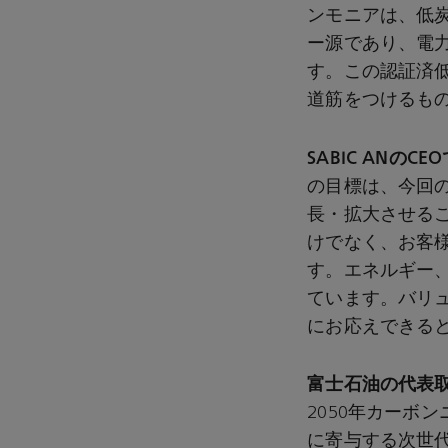
ンモニアは、低
ー源であり、電
す。この認証済
道筋をつけるも
SABIC ANのC
の目標は、今回
長・拡大させるこ
けでなく、お客
す。エネルギー
ています。バリ
にお応えできる
富士石油の代表
2050年カーボ
に寄与する次世