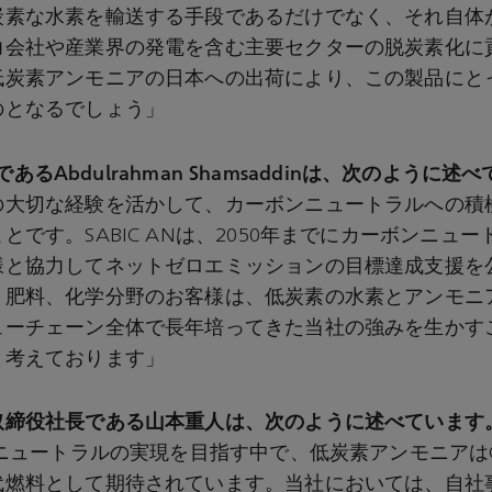
炭素な水素を輸送する手段であるだけでなく、それ自体
力会社や産業界の発電を含む主要セクターの脱炭素化に
低炭素アンモニアの日本への出荷により、この製品にと
のとなるでしょう」
EOであるAbdulrahman Shamsaddinは、次のように
の大切な経験を活かして、カーボンニュートラルへの積
とです。SABIC ANは、2050年までにカーボンニュ
様と協力してネットゼロエミッションの目標達成支援を
、肥料、化学分野のお客様は、低炭素の水素とアンモニ
ューチェーン全体で長年培ってきた当社の強みを生かす
と考えております」
取締役社長である山本重人は、次のように述べています
ンニュートラルの実現を目指す中で、低炭素アンモニアは
代燃料として期待されています。当社においては、自社