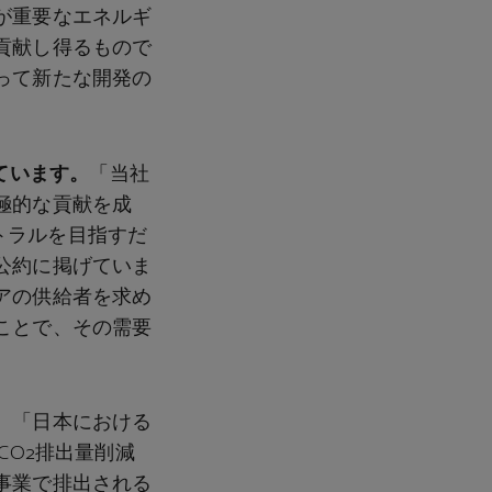
が重要なエネルギ
貢献し得るもので
って新たな開発の
述べています。
「当社
極的な貢献を成
ートラルを目指すだ
公約に掲げていま
アの供給者を求め
ことで、その需要
。
「日本における
CO₂排出量削減
事業で排出される