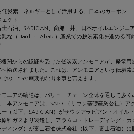
を低炭素エネルギーとして活用する、日本のカーボンニ
ジェクト
士石油、SABIC AN、商船三井、日本オイルエンジニ
難な（Hard-to-Abate）産業での脱炭素化を進める
ア
認証機関からの認証を受けた低炭素アンモニアが、発電用
本へ輸送されました。これは、アンモニアという低炭素
中での一つの画期的な出来事と言えます。
ンモニアの輸送は、バリューチェーン全体を通して多く
。本アンモニアは、SABIC（サウジ基礎産業公社）ア
ー（以下、SABIC AN）がサウジアラビアン・オイル
の原料ガスより製造し、アラムコ・トレーディング・カ
ーディング）が富士石油株式会社（以下、富士石油）に