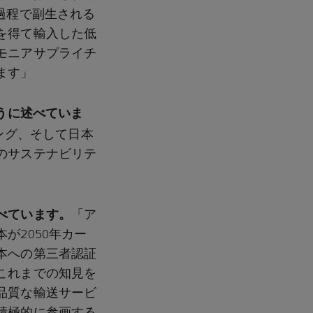
過程で副生される
を得て輸入した低
モニアサプライチ
ます」
ように述べていま
ング、そして日本
のサステナビリテ
べています。
「ア
が2050年カー
本への第三者認証
これまでの知見を
品質な輸送サービ