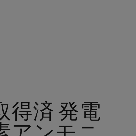
取得済 発電
素アンモニ