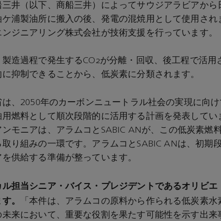
船三井（以下、商船三井）によってサウジアラビアから
袖ケ浦製油所に搬入の後、発電の混焼用として使用され
エンジニアリング株式会社が技術支援を行っています。
、製造過程で発生するCO₂が分離・回収、後工程で活用
的に抑制できることから、低炭素に分類されます。
は、2050年のカーボンニュートラル社会の実現に向
舶用燃料として順次段階的に活用する計画を発表してい
ンモニアは、アラムコとSABIC ANが、この低炭素燃
取り組みの一環です。アラムコとSABIC ANは、初期
アを供給する準備が整っています。
カル担当シニア・バイス・プレジデントであるオリビエ
ます。
「本件は、アラムコの原料から作られる低炭素水
の未来において、重要な役割を果たす可能性を示す出来