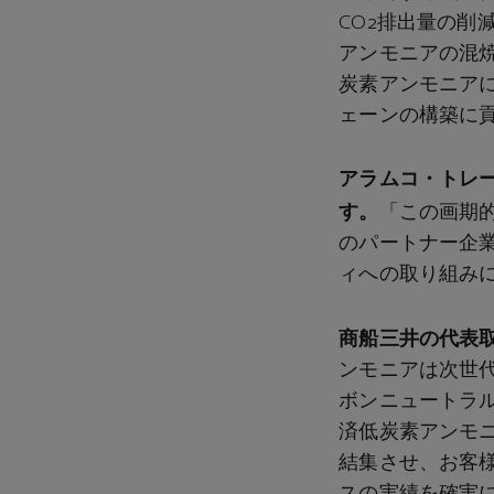
CO₂排出量の
アンモニアの混
炭素アンモニア
ェーンの構築に
アラムコ・トレーデ
す。
「この画期的
のパートナー企
ィへの取り組み
商船三井の代表
ンモニアは次世代
ボンニュートラ
済低炭素アンモ
結集させ、お客