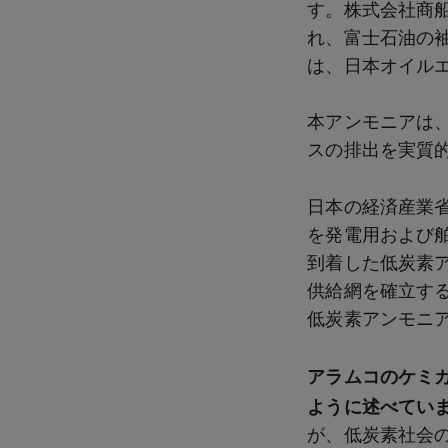
す。株式会社商
れ、富士石油の
は、日本オイル
本アンモニアは
スの排出を実質
日本の経済産業省
を発電用および
到着した低炭素ア
供給網を確立する
低炭素アンモニ
アラムコのケミ
ように述べてい
が、低炭素社会