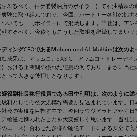
削減を図るべく、袖ケ浦製油所のボイラーにて石油精製の
焼実験に取り組んでおり、今回、パートナー各社の協力
についても、同ボイラーにて混焼します。当社は、アン
貢献するべく、今後ともこうした取組を継続してまいり
ィングCEOであるMohammed Al-Mulhimは次の
な成果は、アラムコ、SABIC、アラムコ・トレーディ
業における企業間の優れた連携の例であり、まさに当社
にとって大きな後押しとなります」
取締役副社長執行役員である田中利明は、次のように述
燃料として今後大規模な需要が見込まれています。日本
ル社会の実現を目指す中で、今回サウジアラビアから日
ニア輸送に携われたことを大変嬉しく思います。当社は
様のニーズに合わせた多様な輸送モードによる安全で高