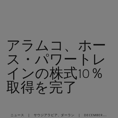
アラムコ、ホー
ス・パワートレ
インの株式10％
取得を完了
ニュース
|
サウジアラビア、ダーラン
|
DECEMBER