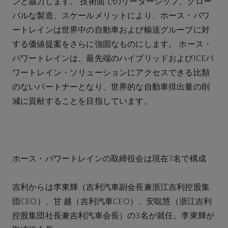
ンと協力します。 技術面でのリーダーシップ、グロー
バルな製造、スケールメリットにより、ホース・パワ
ートレインは世界中の自動車および輸送グループに対
する価値提案をさらに強固なものにします。 ホース・
パワートレインは、最先端のハイブリッドおよびICEパ
ワートレイン・ソリューションにアクセスできる比類
のないパートナーとなり、世界的な自動車排出量の削
減に貢献することを目指しています。
ホース・パワートレインの取締役会は現在7名で構成
吉利からは李東輝（吉利汽車副会長兼浙江吉利控股集
団CEO）、甘 越（吉利汽車CEO）、安聡慧（浙江吉利
控股集団社長兼吉利汽車会長）の3名が就任。李東輝が