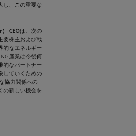
大し、この重要な
er） CEO
は、次の
主要株主および戦
界的なエネルギー
NG産業は今後何
乗的なパートナー
栄していくための
な協力関係への
くの新しい機会を