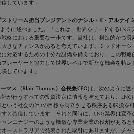
確信しています」
プストリーム担当プレジデントのナシル・
K・アルナイミ（N
ように述べました。「これは、世界をリードするLNG
の戦略における重要な一歩です。当社は、構造的かつ長
に大きなチャンスがあると考えています。ミッドオーシ
需要に対応するための十分な設備を備えており、この戦略
際プレーヤーと協力して世界レベルで新たな機会を特定
反映しています」
ーマス（Blair Thomas）会長兼CEO
は、次のように述
当社が行うすべての投資決定に情報を与えており、LNG
障という社会の2つの目標を両立させる秩序ある転換を
たすと確信しています。それと同時に、LNG業界は変革
シャンエナジーのような機敏な専業企業の役割があると
はオーストラリアで発表された取引にありますが、チャ