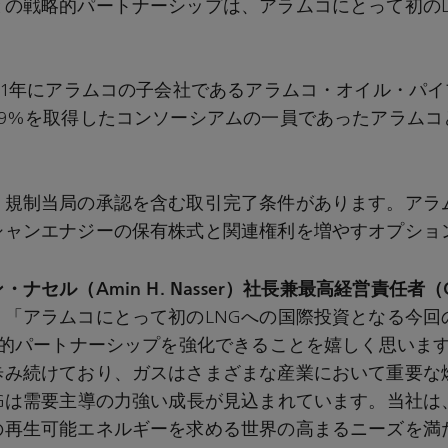
との戦略的パートナーシップは、アラムコにとって初のL
21年にアラムコの子会社であるアラムコ・オイル・パ
9%を取得したコンソーシアムの一員であったアラムコと
、規制当局の承認を含む取引完了条件があります。アラ
シャンエナジーの保有株式と関連権利を増やすオプショ
ン・ナセル（
Amin H. Nasser）社長兼最高経営責任者（
。「アラムコにとって初のLNGへの国際投資となる今回
略的パートナーシップを強化できることを嬉しく思いま
歩み続けており、ガスはさまざまな産業において重要な
NGは需要主導の力強い成長が見込まれています。当社は
の再生可能エネルギーを求める世界の高まるニーズを満