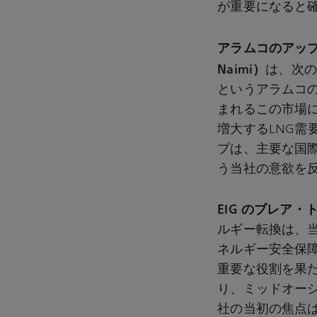
が重要になると
アラムコのアッ
Naimi）
は、次の
というアラムコ
まれるこの市場
増大するLNG
プは、主要な国
う当社の意欲を
EIG のブレア・ト
ルギー転換は、
ネルギー安全保
重要な役割を果
り、ミッドオー
社の当初の焦点