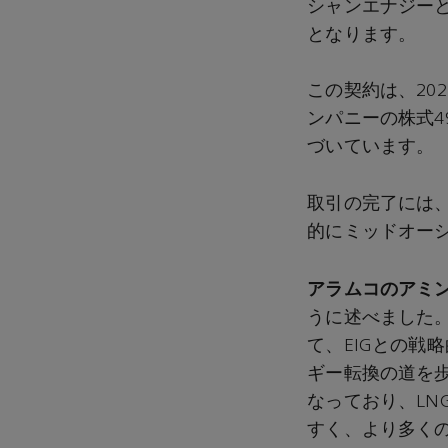
シャンエナジー
となります。
この契約は、20
ンパニーの株式4
づいています。
取引の完了には
的にミッドオー
アラムコのアミ
うに述べました
て、EIGとの戦
ギー転換の道を
なっており、L
すく、より多く