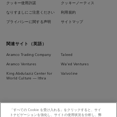
クッキー使用許諾
クッキーノーティス
なりすましにご注意ください
利用規約
プライバシーに関する声明
サイトマップ
関連サイト（英語）
Aramco Trading Company
Taleed
Aramco Ventures
Wa'ed Ventures
King Abdulaziz Center for
Valvoline
World Culture — Ithra
「すべての Cookie を受け入れる」をクリックすると、サイ
トナビゲーションを強化し、サイトの使用状況を分析し、弊