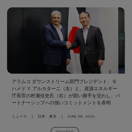
アラムコ ダウンストリーム部門プレジデント、モ
ハメド Y. アルカターニ（左）と、資源エネルギー
庁長官の村瀬佳史氏（右）が固い握手を交わし、パ
ートナーシップへの強いコミットメントを表明
ニュース
|
日本、東京
|
JUNE 08, 2026
Innovation