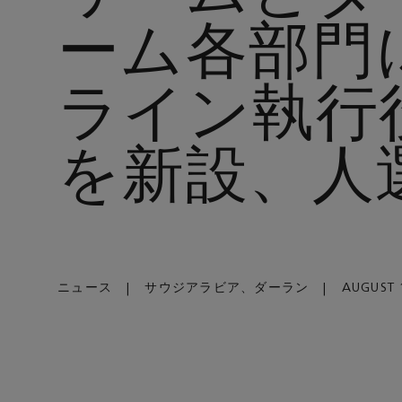
ーム各部門
ライン執行
を新設、人
ニュース
|
サウジアラビア、ダーラン
|
AUGUST 