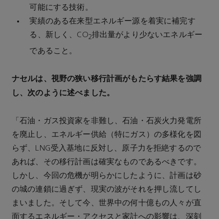
可能にする技術。
実績のある在来型エネルギー源を着実に補完す
る、新しく、CO
排出量がより少ないエネルギー
2
であること。
ナセルは、視野の狭い移行計画がもたらす結果を強調
し、次のように述べました。
「石油・ガス投資家を非難し、石油・石炭火力発電所
を廃止し、エネルギー供給（特にガス）の多様化を図
らず、LNG受入基地に反対し、原子力を拒絶するので
あれば、その移行計画は確実なものであるべきです。
しかし、今回の危機が明らかにしたように、計画は砂
の城の連鎖に過ぎず、現実の波がそれを押し流してし
まいました。そして今、世界中の何十億もの人々が直
面するエネルギー・アクセスと家計への影響は、深刻