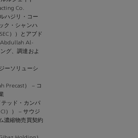
ing Co.
 アルハジリ・コー
シノペック・シャンハ
d（SSEC））とアブド
llah Al-
ニアリング、調達およ
ロジーソリューシ
recast） – コ
業
ユナイテッド・カンパ
UCI）） – サウジ
ム濃縮物売買契約
z Holding）