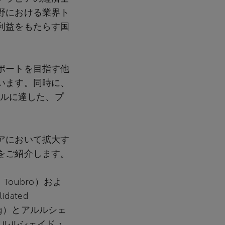
野における業界ト
利益をもたらす国
ポートを目指す他
います。同時に、
ドルに達した、プ
アにおいて拡大す
をご紹介します。
 Toubro）およ
ated
ring）とアルルシェ
）とアルルシェイド・