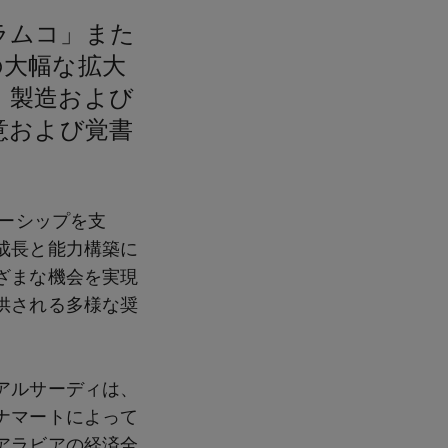
ラムコ」また
の大幅な拡大
、製造および
意および覚書
ナーシップを支
成長と能力構築に
ざまな機会を実現
供される多様な奨
アルサーディは、
ナマートによって
アラビアの経済全