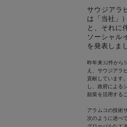
サウジアラ
は「当社」
と、それに
ソーシャル
を発表しま
昨年来32件から
え、サウジアラ
貢献しています
し、政府による
励策を活用する
アラムコの技術
次のように述べ
グローバルなエ