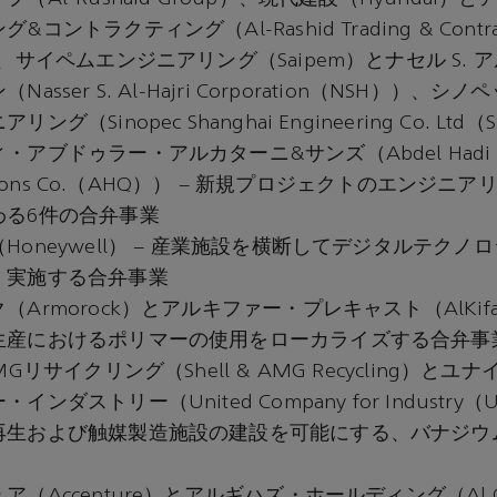
コントラクティング（Al-Rashid Trading & Contract
）、サイペムエンジニアリング（Saipem）とナセル S.
asser S. Al-Hajri Corporation（NSH））、
ング（Sinopec Shanghai Engineering Co. Lt
アブドゥラー・アルカターニ&サンズ（Abdel Hadi Abdu
 & Sons Co.（AHQ）） – 新規プロジェクトのエンジ
わる6件の合弁事業
Honeywell） – 産業施設を横断してデジタルテクノ
・実施する合弁事業
Armorock）とアルキファー・プレキャスト（AlKifah P
生産におけるポリマーの使用をローカライズする合弁事
MGリサイクリング（Shell & AMG Recycling）と
ンダストリー（United Company for Industry（
再生および触媒製造施設の建設を可能にする、バナジウ
（Accenture）とアルギハズ・ホールディング（Al Giha