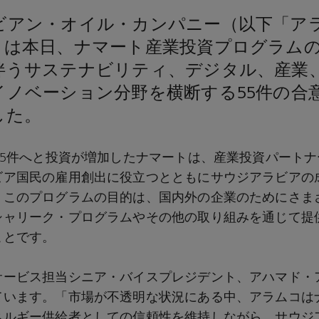
ビアン・オイル・カンパニー（以下「ア
）は本日、ナマート産業投資プログラム
伴うサステナビリティ、デジタル、産業
イノベーション分野を横断する55件の合
した。
55件へと投資が増加したナマートは、産業投資パート
ビア国民の雇用創出に役立つとともにサウジアラビアの
。このプログラムの目的は、国内外の企業のためにさま
シャリーク・プログラムやその他の取り組みを通じて提
ことです。
サービス担当シニア・バイスプレジデント、アハマド・
ています。「市場が不透明な状況にある中、アラムコは
ネルギー供給者としての信頼性を維持しながら、サウジ