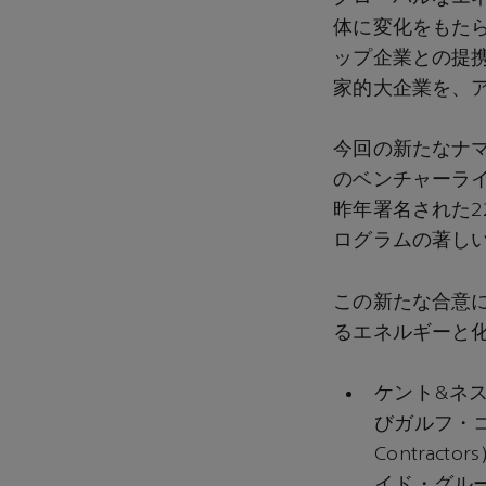
体に変化をもた
ップ企業との提
家的大企業を、
今回の新たなナ
のベンチャーラ
昨年署名された2
ログラムの著し
この新たな合意
るエネルギーと
ケント&ネスマ
びガルフ・コン
Contrac
イド・グループ