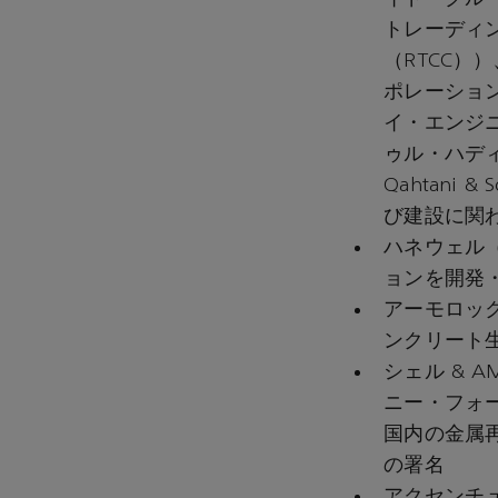
トレーディング&
（RTCC）
ポレーション（N
イ・エンジニアリ
ゥル・ハディ・
Qahtani
び建設に関
ハネウェル（
ョンを開発
アーモロック（
ンクリート
シェル & A
ニー・フォー・イ
国内の金属
の署名
アクセンチュア