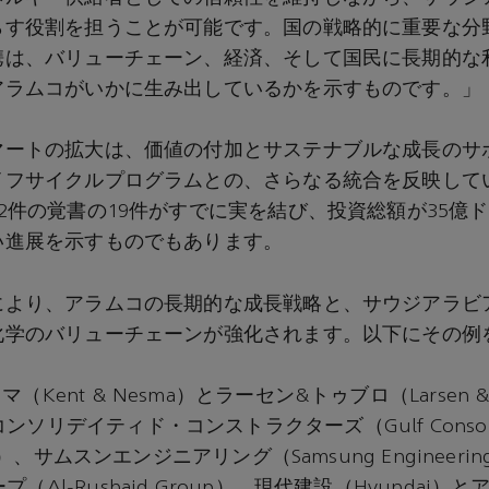
らす役割を担うことが可能です。国の戦略的に重要な分
携は、バリューチェーン、経済、そして国民に長期的な
アラムコがいかに生み出しているかを示すものです。」
マートの拡大は、価値の付加とサステナブルな成長のサ
イフサイクルプログラムとの、さらなる統合を反映して
2件の覚書の19件がすでに実を結び、投資総額が35億
い進展を示すものでもあります。
により、アラムコの長期的な成長戦略と、サウジアラビ
化学のバリューチェーンが強化されます。以下にその例
（Kent & Nesma）とラーセン&トゥブロ（Larsen &
ソリデイティド・コンストラクターズ（Gulf Consolid
tors）、サムスンエンジニアリング（Samsung Enginee
（Al-Rushaid Group）、現代建設（Hyundai