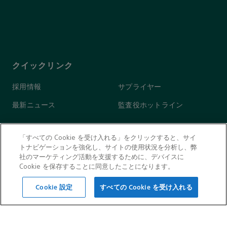
クイックリンク
採用情報
サプライヤー
最新ニュース
監査役ホットライン
「すべての Cookie を受け入れる」をクリックすると、サイ
ウェブサイト情報
トナビゲーションを強化し、サイトの使用状況を分析し、弊
社のマーケティング活動を支援するために、デバイスに
Cookie を保存することに同意したことになります。
クッキー使用許諾
クッキーノーティス
Cookie 設定
すべての Cookie を受け入れる
なりすましにご注意ください
利用規約
プライバシーに関する声明
サイトマップ