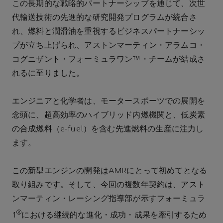
この長期的な戦略的パートナーシップを通じて、次世
代輸送技術の先進的な研究開発プログラムが統合さ
れ、燃料と潤滑油を重視するビジネスパートナーシッ
プが立ち上げられ、アストンマーティン・アラムコ・
コグニザント・フォーミュラワン™・チームが結成さ
れるに至りました。
エンジニアと化学者は、モータースポーツでの展開を
念頭に、超高効率のハイブリッド内燃機関と、低炭素
の合成燃料（e-fuel）を含む先進燃料の生産に注力し
ます。
この新型エンジンの開発はAMRにとって初めてとなる
取り組みです。そして、今回の複数年契約は、アスト
ンマーティン・レーシング指導部が示すフォーミュラ
®
1
における継続的な進化・成功・成果を牽引するため